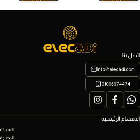
اتصل بنا
info@elecadi.com
01066674474
الاقسام الرئيسية
السباكة
الاضاءة