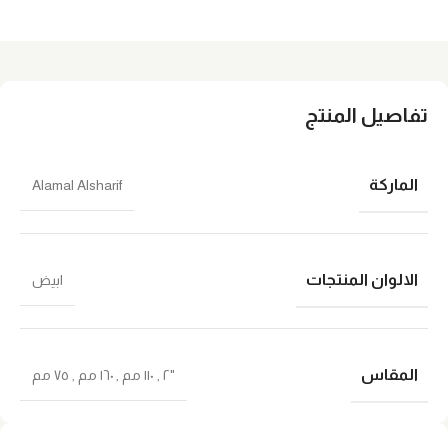
تفاصيل المنتج
الماركة
Alamal Alsharif
الالوان المنتجات
ابيض
المقاس
"٢
,
١١٠ مم
,
١٦٠ مم
,
٧٥ مم