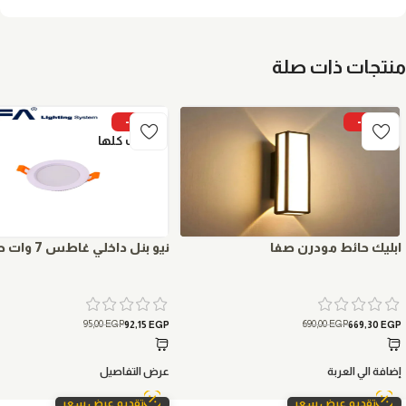
منتجات ذات صلة
-3%
-3%
بيعت كلها
ابليك حائط مودرن صفا
نيو بنل داخلي غاطس 7 وات صفا
95,00
EGP
690,00
EGP
92,15
EGP
669,30
EGP
إضافة الي العربة
عرض التفاصيل
تقديم عرض سعر
تقديم عرض سعر