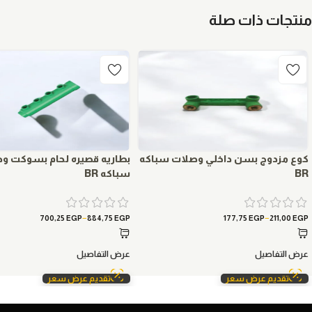
منتجات ذات صلة
كوع مزدوج بسن داخلي وصلات سباكه
بطاريه قصيره لحام بسوكت و
BR
سباكه BR
–
–
700,25
EGP
884,75
EGP
177,75
EGP
211,00
EGP
عرض التفاصيل
عرض التفاصيل
تقديم عرض سعر
تقديم عرض سعر