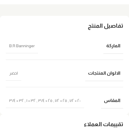
تفاصيل المنتج
الماركة
B.R Banninger
الالوان المنتجات
اخضر
المقاس
٣٢ × ٣/٤
,
٣٢ × ١
,
٢٥ × ٣/٤
,
٢٥ × ١/٢
,
٢٠ × ١/٢
تقييمات العملاء