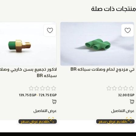
منتجات ذات صلة
تي مزدوج لحام وصلات سباكه BR
لاكور تجميع بسن خارجي وصل
سباكه BR
–
139,75
EGP
729,75
EGP
32,00
EGP
عرض التفاصيل
عرض التفاصيل
تقديم عرض سعر
تقديم عرض سعر