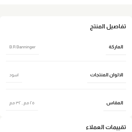
تفاصيل المنتج
الماركة
B.R Banninger
الالوان المنتجات
اسود
المقاس
٢٥ مم
,
٣٢ مم
تقييمات العملاء