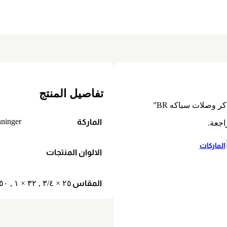
يل
ات
تفاصيل المنتج
ر وصلات سباكه BR”
ninger
الماركة
جعة.
الماركات
الالوان المنتجات
المقاس
٢٥ × ٣/٤
,
٣٢ × ١
,
٠ × ١ ١/٢