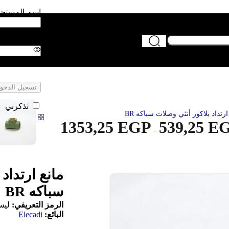
اسم المستخدم
كلمة المرور
الماركات
تسجيل الدخو
تذكرني
ارتداد بلاكور أنثي وصلات سباكه BR
1353,25
EGP
539,25
E
–
مانع ارتداد
سباكه BR
الرمز التعريفي:
ليس
البائع:
Elecadi
الماركات