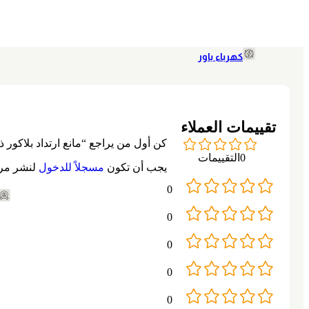
كونتاكتور و اوفرلود
اجهزة حماية و
فيوزات و قواعد
تايمرات
كهرباء باور
عدادات قياس و
ريليهات و ترام
حراره
حساسات و خلي
لوحات
ضوئيه و لميت
تقييمات العملاء
سيويتش
كن أول من يراجع “مانع ارتداد بلاكور ذك
باكوسويتشات
0التقييمات
يجب أن تكون
مسجلاً للدخول
لنشر مرا
0
0
0
0
0