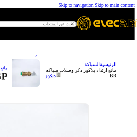
احواض
Skip to navigation
Skip to main content
مرحاض
ديكور
المرايات
لوحات فنية
الرئيسية
السباكة
ترابيزات
مانع 
مانع ارتداد بلاكور ذكر وصلات سباكه
GP
BR
ديكور
شلالات و
نوافير
لوحات فنية
تجليد حوائط
كهرباء
مواسير و
جرس