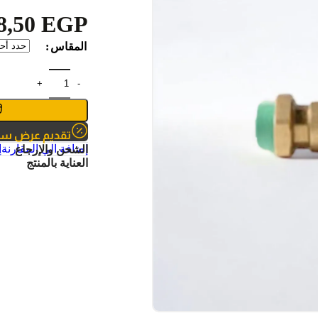
8,50
EGP
المقاس
تقديم عرض س
إضافة الي المقارنة
إ
الشحن والإرجاع
العناية بالمنتج
الماركات
ر