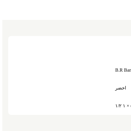
B.R Ban
اخضر
٥