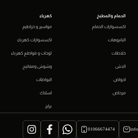
الحمام والمطبخ
كهرباء
اكسسوارات الحمام
مواسير و خراطيم
البانيوهات
اكسسوارات كهرباء
خلاطات
لوحات و قواطع كهرباء
الدش
وشوش ومفاتيح
احواض
البواطات
مرحاض
اسلاك
برايز
01066674474
inf