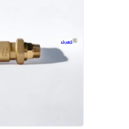
خراطيم
شاسيه
اكسسوارات
شفاط
كهرباء
سدادات
لوحات و
قواطع
كهرباء
كهرباء
وشوش
ومفاتيح
البواطات
اسلاك
برايز
كهرباء باور
كابلات واسلاك
اكسسورات باو
قواطع و مفاتيح
سكاكين عادة و
قلاب