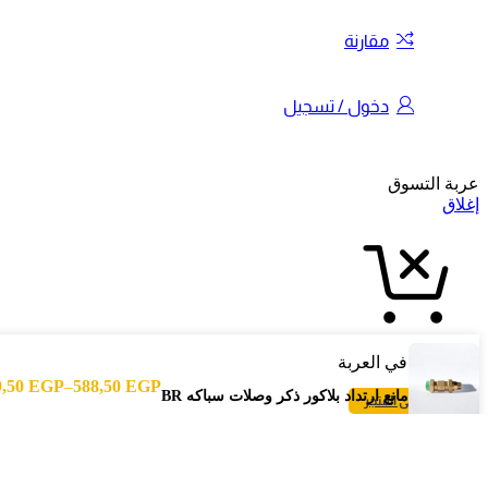
مقارنة
دخول / تسجيل
عربة التسوق
إغلاق
لا منتجات في العربة
9,50
EGP
–
588,50
EGP
مانع ارتداد بلاكور ذكر وصلات سباكه BR
العودة الى المتجر