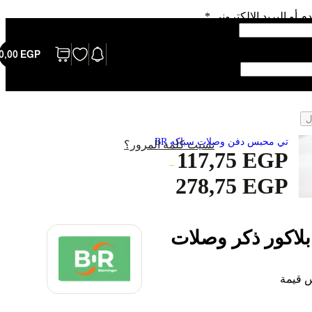
 أو البريد الإلكتروني
*
0,00
EGP
*
ل
تي محبس دفن وصلات سباكه BR
نسيت كلمة المرور؟
117,75
EGP
–
278,75
EGP
 بلاكور ذكر وصلات
 قيمة