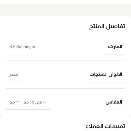
تفاصيل المنتج
الماركة
B.R Banninger
الالوان المنتجات
اخضر
المقاس
٢٠ مم
,
٢٥ مم
,
٣٢ مم
تقييمات العملاء