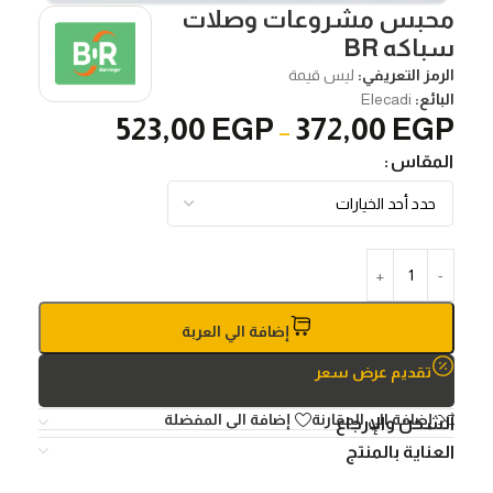
محبس مشروعات وصلات
سباكه BR
الرمز التعريفي:
ليس قيمة
البائع:
Elecadi
523,00
EGP
372,00
EGP
–
المقاس
إضافة الي العربة
تقديم عرض سعر
إضافة الي المقارنة
إضافة الى المفضلة
الشحن والإرجاع
العناية بالمنتج