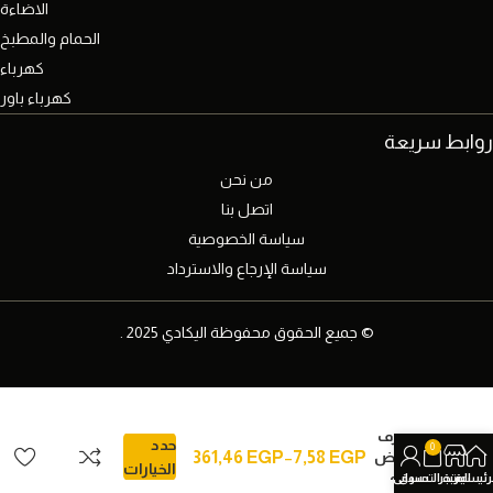
الاضاءة
الحمام والمطبخ
كهرباء
كهرباء باور
روابط سريعة
من نحن
اتصل بنا
سياسة الخصوصية
سياسة الإرجاع والاسترداد
© جميع الحقوق محفوظة اليكادي 2025 .
مشترك
ْ٩٠
وصلات
الصرف
حدد
0
الابيض
EGP
7,58
–
EGP
361,46
الخيارات
نظام
رئيسية
المتجر
عربة التسوق
حسابي