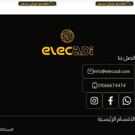
تقديم عرض سعر
تقديم عرض سعر
اتصل بنا
info@elecadi.com
01066674474
الاقسام الرئيسية
السباكة