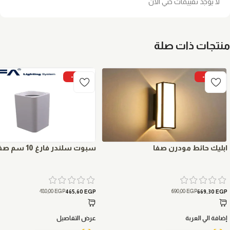
لا يوجد تقييمات حتي الان
منتجات ذات صلة
-3%
-3%
ابليك حائط مودرن صفا
سبوت سلندر فارغ 10 سم صفا
480,00
EGP
690,00
EGP
465,60
EGP
669,30
EGP
إضافة الي العربة
عرض التفاصيل