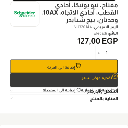
مفتاح، نيو يونيكا، أحادي
القطب، أحادي الاتجاه، 10AX،
وحدتان، بيج شنايدر
الرمز التعريفي:
NU320144
البائع:
Elecadi
127,00
EGP
إضافة الي العربة
تقديم عرض سعر
إضافة الي المقارنة
إضافة الى المفضلة
الشحن والإرجاع
العناية بالمنتج