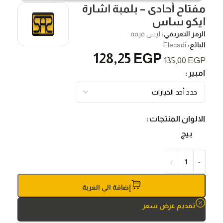
مفتاح أحادى – بلمبة اشارة
ايكو ساس
الرمز التعريفي:
ليس قيمة
البائع:
Elecadi
128,25
EGP
135,00
EGP
امبير
الالوان المنتجات
بيج
إضافة الي العربة
تقديم عرض سعر