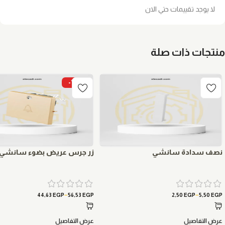
لا يوجد تقييمات حتي الان
منتجات ذات صلة
-15%
نصف سدادة سانشي
زر جرس عريض بضوء سانشي
–
–
44,63
EGP
56,53
EGP
2,50
EGP
5,50
EGP
عرض التفاصيل
عرض التفاصيل