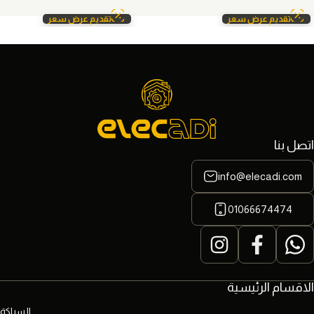
تقديم عرض سعر
تقديم عرض سعر
اتصل بنا
info@elecadi.com
01066674474
الاقسام الرئيسية
السباكة