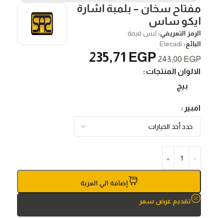
مفتاح سخان – بلمبة اشارة
ايكو ساس
الرمز التعريفي:
ليس قيمة
البائع:
Elecadi
235,71
EGP
243,00
EGP
الالوان المنتجات
بيج
امبير
إضافة الي العربة
تقديم عرض سعر