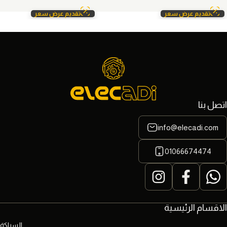
تقديم عرض سعر
تقديم عرض سعر
اتصل بنا
info@elecadi.com
01066674474
الاقسام الرئيسية
السباكة