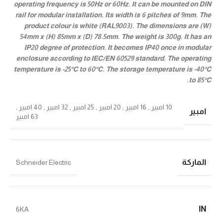
operating frequency is 50Hz or 60Hz. It can be mounted on DIN
rail for modular installation. Its width is 6 pitches of 9mm. The
product colour is white (RAL9003). The dimensions are (W)
54mm x (H) 85mm x (D) 78.5mm. The weight is 300g. It has an
IP20 degree of protection. It becomes IP40 once in modular
enclosure according to IEC/EN 60529 standard. The operating
temperature is -25°C to 60°C. The storage temperature is -40°C
to 85°C.
10 امبير
,
16 امبير
,
20 امبير
,
25 امبير
,
32 امبير
,
40 امبير
,
امبير
63 امبير
الماركة
Schneider Electric
IN
6KA