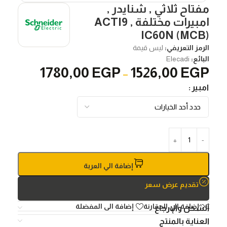
مفتاح ثلاثي , شنايدر ,
امبيرات مختلفة , ACTI9
IC60N (MCB)
الرمز التعريفي:
ليس قيمة
البائع:
Elecadi
1780,00
EGP
1526,00
EGP
–
امبير
إضافة الي العربة
تقديم عرض سعر
إضافة الي المقارنة
إضافة الى المفضلة
الشحن والإرجاع
العناية بالمنتج