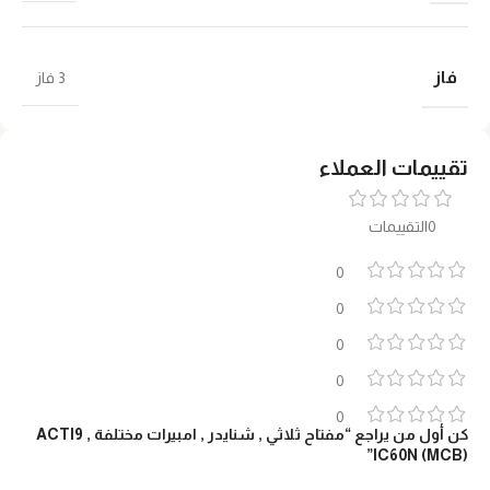
فاز
3 فاز
تقييمات العملاء
0التقييمات
0
0
0
0
0
كن أول من يراجع “مفتاح ثلاثي , شنايدر , امبيرات مختلفة , ACTI9
IC60N (MCB)”