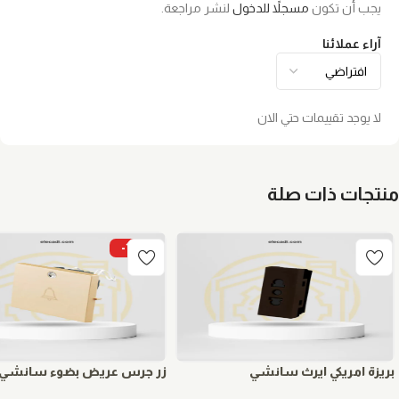
يجب أن تكون
مسجلاً للدخول
لنشر مراجعة.
آراء عملائنا
لا يوجد تقييمات حتي الان
منتجات ذات صلة
-15%
بريزة امريكي ايرث سانشي
زر جرس عريض بضوء سانشي